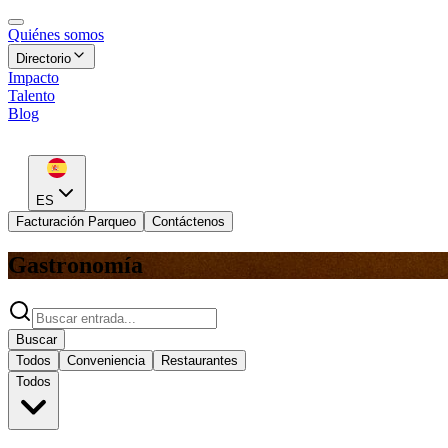
Quiénes somos
Directorio
Impacto
Talento
Blog
ES
Facturación Parqueo
Contáctenos
Gastronomía
Buscar
Todos
Conveniencia
Restaurantes
Todos